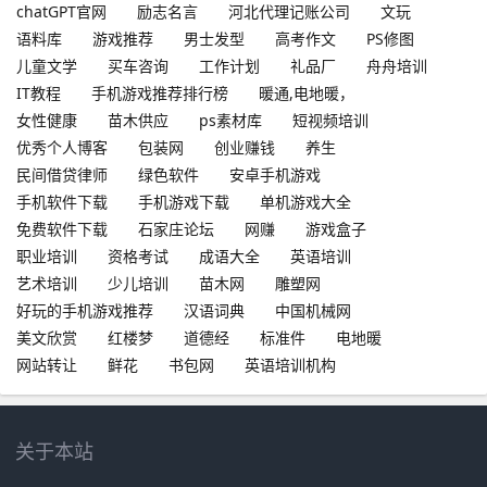
chatGPT官网
励志名言
河北代理记账公司
文玩
语料库
游戏推荐
男士发型
高考作文
PS修图
儿童文学
买车咨询
工作计划
礼品厂
舟舟培训
IT教程
手机游戏推荐排行榜
暖通,电地暖，
女性健康
苗木供应
ps素材库
短视频培训
优秀个人博客
包装网
创业赚钱
养生
民间借贷律师
绿色软件
安卓手机游戏
手机软件下载
手机游戏下载
单机游戏大全
免费软件下载
石家庄论坛
网赚
游戏盒子
职业培训
资格考试
成语大全
英语培训
艺术培训
少儿培训
苗木网
雕塑网
好玩的手机游戏推荐
汉语词典
中国机械网
美文欣赏
红楼梦
道德经
标准件
电地暖
网站转让
鲜花
书包网
英语培训机构
关于本站