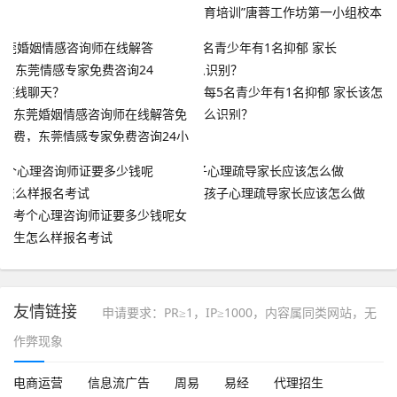
育培训”唐蓉工作坊第一小组校本
研修心理健康教育示范课开讲
每5名青少年有1名抑郁 家长该怎
东莞婚姻情感咨询师在线解答免
么识别？
费，东莞情感专家免费咨询24小
时在线聊天？
孩子心理疏导家长应该怎么做
考个心理咨询师证要多少钱呢女
生怎么样报名考试
友情链接
申请要求：PR≥1，IP≥1000，内容属同类网站，无
作弊现象
电商运营
信息流广告
周易
易经
代理招生