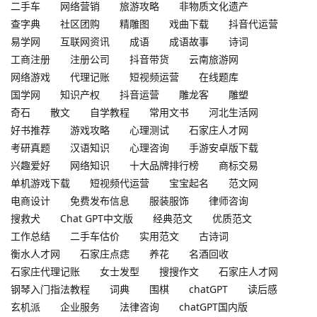
二手车
网络营销
旅游攻略
非物质文化遗产
查字典
社区团购
精雕图
戏曲下载
抖音代运营
易学网
互联网资讯
成语
成语故事
诗词
工商注册
注册公司
抖音带货
云南旅游网
网络游戏
代理记账
短视频运营
在线题库
国学网
知识产权
抖音运营
雕龙客
雕塑
奇石
散文
自学教程
常用文书
河北生活网
好书推荐
游戏攻略
心理测试
石家庄人才网
考研真题
汉语知识
心理咨询
手游安卓版下载
兴趣爱好
网络知识
十大品牌排行榜
商标交易
单机游戏下载
短视频代运营
宝宝起名
范文网
电商设计
免费发布信息
服装服饰
律师咨询
搜救犬
Chat GPT中文版
经典范文
优质范文
工作总结
二手车估价
实用范文
古诗词
衡水人才网
石家庄点痣
养花
名酒回收
石家庄代理记账
女士发型
搜搜作文
石家庄人才网
钢琴入门指法教程
词典
围棋
chatGPT
读后感
玄机派
企业服务
法律咨询
chatGPT国内版