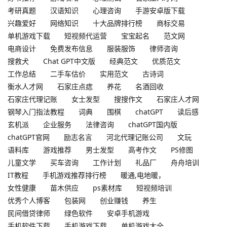
考研真题
汉语知识
心理咨询
手游安卓版下载
兴趣爱好
网络知识
十大品牌排行榜
商标交易
单机游戏下载
短视频代运营
宝宝起名
范文网
电商设计
免费发布信息
服装服饰
律师咨询
搜救犬
Chat GPT中文版
经典范文
优质范文
工作总结
二手车估价
实用范文
古诗词
衡水人才网
石家庄点痣
养花
名酒回收
石家庄代理记账
女士发型
搜搜作文
石家庄人才网
钢琴入门指法教程
词典
围棋
chatGPT
读后感
玄机派
企业服务
法律咨询
chatGPT国内版
chatGPT官网
励志名言
河北代理记账公司
文玩
语料库
游戏推荐
男士发型
高考作文
PS修图
儿童文学
买车咨询
工作计划
礼品厂
舟舟培训
IT教程
手机游戏推荐排行榜
暖通,电地暖，
女性健康
苗木供应
ps素材库
短视频培训
优秀个人博客
包装网
创业赚钱
养生
民间借贷律师
绿色软件
安卓手机游戏
手机软件下载
手机游戏下载
单机游戏大全