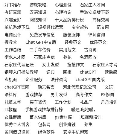
好书推荐
游戏攻略
心理测试
石家庄人才网
考研真题
汉语知识
心理咨询
手游安卓版下载
兴趣爱好
网络知识
十大品牌排行榜
商标交易
单机游戏下载
短视频代运营
宝宝起名
范文网
电商设计
免费发布信息
服装服饰
律师咨询
搜救犬
Chat GPT中文版
经典范文
优质范文
工作总结
二手车估价
实用范文
古诗词
衡水人才网
石家庄点痣
养花
名酒回收
石家庄代理记账
女士发型
搜搜作文
石家庄人才网
钢琴入门指法教程
词典
围棋
chatGPT
读后感
玄机派
企业服务
法律咨询
chatGPT国内版
chatGPT官网
励志名言
河北代理记账公司
文玩
语料库
游戏推荐
男士发型
高考作文
PS修图
儿童文学
买车咨询
工作计划
礼品厂
舟舟培训
IT教程
手机游戏推荐排行榜
暖通,电地暖，
女性健康
苗木供应
ps素材库
短视频培训
优秀个人博客
包装网
创业赚钱
养生
民间借贷律师
绿色软件
安卓手机游戏