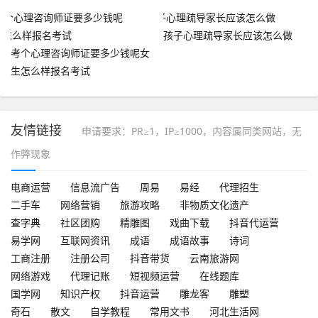
时在线聊天？
孩子心理疏导家长应该怎么做
考个心理咨询师证要多少钱呢女
生怎么样报名考试
友情链接
申请要求：PR≥1，IP≥1000，内容属同类网站，无
作弊现象
电商运营
信息流广告
周易
易经
代理招生
二手车
网络营销
旅游攻略
非物质文化遗产
查字典
社区团购
精雕图
戏曲下载
抖音代运营
易学网
互联网资讯
成语
成语故事
诗词
工商注册
注册公司
抖音带货
云南旅游网
网络游戏
代理记账
短视频运营
在线题库
国学网
知识产权
抖音运营
雕龙客
雕塑
奇石
散文
自学教程
常用文书
河北生活网