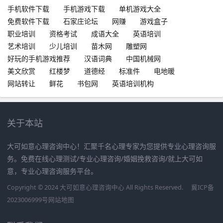
手机软件下载
手机游戏下载
单机游戏大全
免费软件下载
石家庄论坛
网赚
游戏盒子
职业培训
资格考试
成语大全
英语培训
艺术培训
少儿培训
苗木网
雕塑网
好玩的手机游戏推荐
汉语词典
中国机械网
美文欣赏
红楼梦
道德经
标准件
电地暖
网站转让
鲜花
书包网
英语培训机构
关于本站
大可如意心理咨询中心！汇聚千名心理专家为您提供专业心理咨询服
务。免费在线心理测试/专业心理咨询/婚姻挽救咨询/就上大可如
意，专业心理咨询服务平台。
Copyright © 2024 大可如意心理咨询中心 All Rights Reserved.
冀ICP备
2023006999号
网站地图