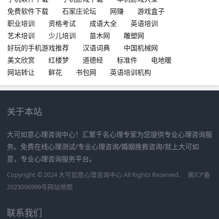
免费软件下载
石家庄论坛
网赚
游戏盒子
职业培训
资格考试
成语大全
英语培训
艺术培训
少儿培训
苗木网
雕塑网
好玩的手机游戏推荐
汉语词典
中国机械网
美文欣赏
红楼梦
道德经
标准件
电地暖
网站转让
鲜花
书包网
英语培训机构
关于本站
大可如意心理咨询中心！汇聚千名心理专家为您提供专业心理咨询服
务。免费在线心理测试/专业心理咨询/婚姻挽救咨询/就上大可如
意，专业心理咨询服务平台。
Copyright © 2024 大可如意心理咨询中心 All Rights Reserved.
冀ICP备
2023006999号
网站地图
联系我们