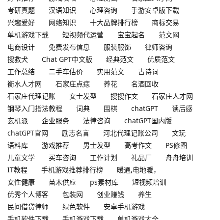
考研真题
汉语知识
心理咨询
手游安卓版下载
兴趣爱好
网络知识
十大品牌排行榜
商标交易
单机游戏下载
短视频代运营
宝宝起名
范文网
电商设计
免费发布信息
服装服饰
律师咨询
搜救犬
Chat GPT中文版
经典范文
优质范文
工作总结
二手车估价
实用范文
古诗词
衡水人才网
石家庄点痣
养花
名酒回收
石家庄代理记账
女士发型
搜搜作文
石家庄人才网
钢琴入门指法教程
词典
围棋
chatGPT
读后感
玄机派
企业服务
法律咨询
chatGPT国内版
chatGPT官网
励志名言
河北代理记账公司
文玩
语料库
游戏推荐
男士发型
高考作文
PS修图
儿童文学
买车咨询
工作计划
礼品厂
舟舟培训
IT教程
手机游戏推荐排行榜
暖通,电地暖，
女性健康
苗木供应
ps素材库
短视频培训
优秀个人博客
包装网
创业赚钱
养生
民间借贷律师
绿色软件
安卓手机游戏
手机软件下载
手机游戏下载
单机游戏大全