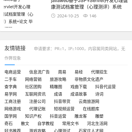
javaweb基于JSP+Servlet开发心理健
康测试档案管理（心理测评）系统
+论文 毕业设计源码
2024-10-25
146
友情链接
申请要求：PR≥1，IP≥1000，内容属同类网站，无
作弊现象
电商运营
信息流广告
周易
易经
代理招生
二手车
网络营销
旅游攻略
非物质文化遗产
查字典
社区团购
精雕图
戏曲下载
抖音代运营
易学网
互联网资讯
成语
成语故事
诗词
工商注册
注册公司
抖音带货
云南旅游网
网络游戏
代理记账
短视频运营
在线题库
国学网
知识产权
抖音运营
雕龙客
雕塑
奇石
散文
自学教程
常用文书
河北生活网
好书推荐
游戏攻略
心理测试
石家庄人才网