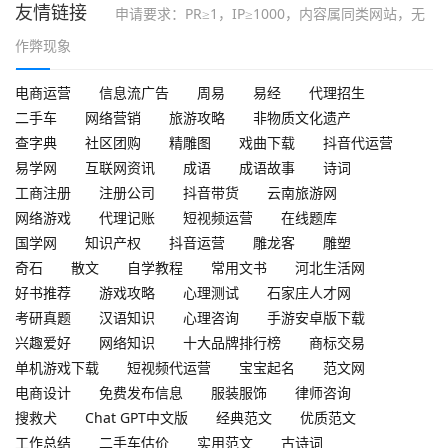
友情链接
申请要求：PR≥1，IP≥1000，内容属同类网站，无
作弊现象
电商运营
信息流广告
周易
易经
代理招生
二手车
网络营销
旅游攻略
非物质文化遗产
查字典
社区团购
精雕图
戏曲下载
抖音代运营
易学网
互联网资讯
成语
成语故事
诗词
工商注册
注册公司
抖音带货
云南旅游网
网络游戏
代理记账
短视频运营
在线题库
国学网
知识产权
抖音运营
雕龙客
雕塑
奇石
散文
自学教程
常用文书
河北生活网
好书推荐
游戏攻略
心理测试
石家庄人才网
考研真题
汉语知识
心理咨询
手游安卓版下载
兴趣爱好
网络知识
十大品牌排行榜
商标交易
单机游戏下载
短视频代运营
宝宝起名
范文网
电商设计
免费发布信息
服装服饰
律师咨询
搜救犬
Chat GPT中文版
经典范文
优质范文
工作总结
二手车估价
实用范文
古诗词