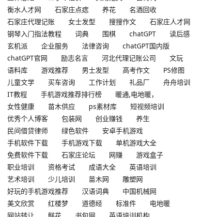
衡水人才网
石家庄点痣
养花
名酒回收
石家庄代理记账
女士发型
搜搜作文
石家庄人才网
钢琴入门指法教程
词典
围棋
chatGPT
读后感
玄机派
企业服务
法律咨询
chatGPT国内版
chatGPT官网
励志名言
河北代理记账公司
文玩
语料库
游戏推荐
男士发型
高考作文
PS修图
儿童文学
买车咨询
工作计划
礼品厂
舟舟培训
IT教程
手机游戏推荐排行榜
暖通,电地暖，
女性健康
苗木供应
ps素材库
短视频培训
优秀个人博客
包装网
创业赚钱
养生
民间借贷律师
绿色软件
安卓手机游戏
手机软件下载
手机游戏下载
单机游戏大全
免费软件下载
石家庄论坛
网赚
游戏盒子
职业培训
资格考试
成语大全
英语培训
艺术培训
少儿培训
苗木网
雕塑网
好玩的手机游戏推荐
汉语词典
中国机械网
美文欣赏
红楼梦
道德经
标准件
电地暖
网站转让
鲜花
书包网
英语培训机构