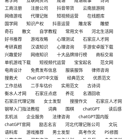
易学网
互联网资讯
成语
成语故事
诗词
工商注册
注册公司
抖音带货
云南旅游网
网络游戏
代理记账
短视频运营
在线题库
国学网
知识产权
抖音运营
雕龙客
雕塑
奇石
散文
自学教程
常用文书
河北生活网
好书推荐
游戏攻略
心理测试
石家庄人才网
考研真题
汉语知识
心理咨询
手游安卓版下载
兴趣爱好
网络知识
十大品牌排行榜
商标交易
单机游戏下载
短视频代运营
宝宝起名
范文网
电商设计
免费发布信息
服装服饰
律师咨询
搜救犬
Chat GPT中文版
经典范文
优质范文
工作总结
二手车估价
实用范文
古诗词
衡水人才网
石家庄点痣
养花
名酒回收
石家庄代理记账
女士发型
搜搜作文
石家庄人才网
钢琴入门指法教程
词典
围棋
chatGPT
读后感
玄机派
企业服务
法律咨询
chatGPT国内版
chatGPT官网
励志名言
河北代理记账公司
文玩
语料库
游戏推荐
男士发型
高考作文
PS修图