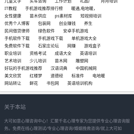
儿童文学
买车咨询
工作计划
礼品厂
舟舟培训
IT教程
手机游戏推荐排行榜
暖通,电地暖，
女性健康
苗木供应
ps素材库
短视频培训
优秀个人博客
包装网
创业赚钱
养生
民间借贷律师
绿色软件
安卓手机游戏
手机软件下载
手机游戏下载
单机游戏大全
免费软件下载
石家庄论坛
网赚
游戏盒子
职业培训
资格考试
成语大全
英语培训
艺术培训
少儿培训
苗木网
雕塑网
好玩的手机游戏推荐
汉语词典
中国机械网
美文欣赏
红楼梦
道德经
标准件
电地暖
网站转让
鲜花
书包网
英语培训机构
关于本站
大可如意心理咨询中心！汇聚千名心理专家为您提供专业心理咨询服
务。免费在线心理测试/专业心理咨询/婚姻挽救咨询/就上大可如